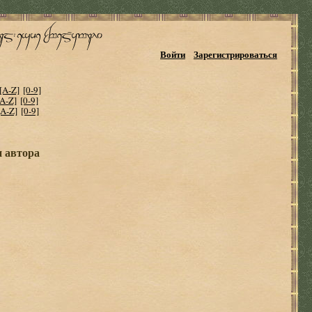
Войти
Зарегистрироваться
[A-Z]
[0-9]
[A-Z]
[0-9]
[A-Z]
[0-9]
и автора