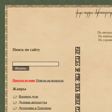
По автора
По книга
По серия
Поиск по сайту
Цитаты из книг
Ответы на вопросы
Жанры
Военное дело
Деловая литература
Детективы и Триллеры