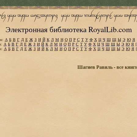
Электронная библиотека RoyalLib.com
м:
А
Б
В
Г
Д
Е
Ж
З
И
Й
К
Л
М
Н
О
П
Р
С
Т
У
Ф
Х
Ц
Ч
Ш
Щ
Ы
Э
Ю
Я
м:
А
Б
В
Г
Д
Е
Ж
З
И
Й
К
Л
М
Н
О
П
Р
С
Т
У
Ф
Х
Ц
Ч
Ш
Щ
Ы
Э
Ю
Я
м:
А
Б
В
Г
Д
Е
Ж
З
И
Й
К
Л
М
Н
О
П
Р
С
Т
У
Ф
Х
Ц
Ч
Ш
Щ
Ы
Э
Ю
Я
Шагиев Равиль - все книг