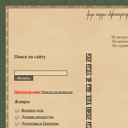
По автора
По книга
По серия
Поиск по сайту
Цитаты из книг
Ответы на вопросы
Жанры
Военное дело
Деловая литература
Детективы и Триллеры