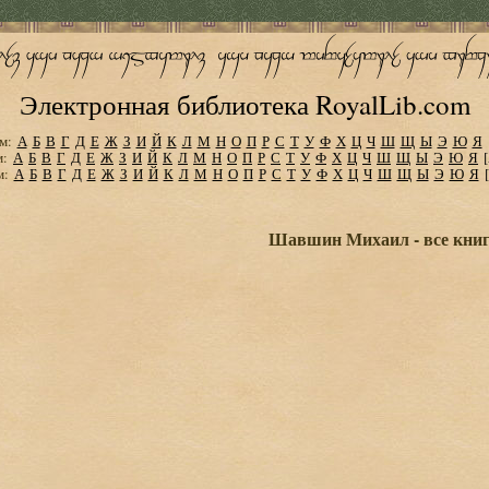
Электронная библиотека RoyalLib.com
м:
А
Б
В
Г
Д
Е
Ж
З
И
Й
К
Л
М
Н
О
П
Р
С
Т
У
Ф
Х
Ц
Ч
Ш
Щ
Ы
Э
Ю
Я
м:
А
Б
В
Г
Д
Е
Ж
З
И
Й
К
Л
М
Н
О
П
Р
С
Т
У
Ф
Х
Ц
Ч
Ш
Щ
Ы
Э
Ю
Я
м:
А
Б
В
Г
Д
Е
Ж
З
И
Й
К
Л
М
Н
О
П
Р
С
Т
У
Ф
Х
Ц
Ч
Ш
Щ
Ы
Э
Ю
Я
Шавшин Михаил - все книг