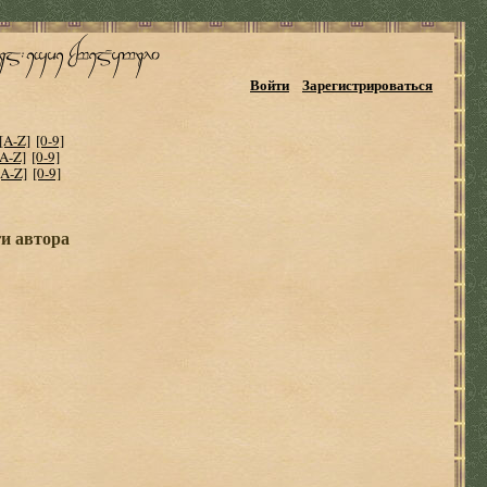
Войти
Зарегистрироваться
[A-Z]
[0-9]
[A-Z]
[0-9]
[A-Z]
[0-9]
и автора