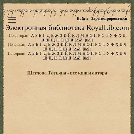
Войти
Зарегистрироваться
Электронная библиотека RoyalLib.com
По авторам:
А
Б
В
Г
Д
Е
Ж
З
И
Й
К
Л
М
Н
О
П
Р
С
Т
У
Ф
Х
Ц
Ч
Ш
Щ
Ы
Э
Ю
Я
[A-Z]
[0-9]
По книгам:
А
Б
В
Г
Д
Е
Ж
З
И
Й
К
Л
М
Н
О
П
Р
С
Т
У
Ф
Х
Ц
Ч
Ш
Щ
Ы
Э
Ю
Я
[A-Z]
[0-9]
По сериям:
А
Б
В
Г
Д
Е
Ж
З
И
Й
К
Л
М
Н
О
П
Р
С
Т
У
Ф
Х
Ц
Ч
Ш
Щ
Ы
Э
Ю
Я
[A-Z]
[0-9]
Щеглова Татьяна - все книги автора