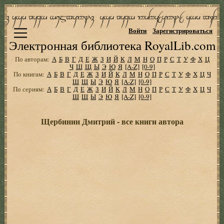
Войти
Зарегистрироваться
Электронная библиотека RoyalLib.com
По авторам:
А
Б
В
Г
Д
Е
Ж
З
И
Й
К
Л
М
Н
О
П
Р
С
Т
У
Ф
Х
Ц
Ч
Ш
Щ
Ы
Э
Ю
Я
[A-Z]
[0-9]
По книгам:
А
Б
В
Г
Д
Е
Ж
З
И
Й
К
Л
М
Н
О
П
Р
С
Т
У
Ф
Х
Ц
Ч
Ш
Щ
Ы
Э
Ю
Я
[A-Z]
[0-9]
По сериям:
А
Б
В
Г
Д
Е
Ж
З
И
Й
К
Л
М
Н
О
П
Р
С
Т
У
Ф
Х
Ц
Ч
Ш
Щ
Ы
Э
Ю
Я
[A-Z]
[0-9]
Щербинин Дмитрий - все книги автора