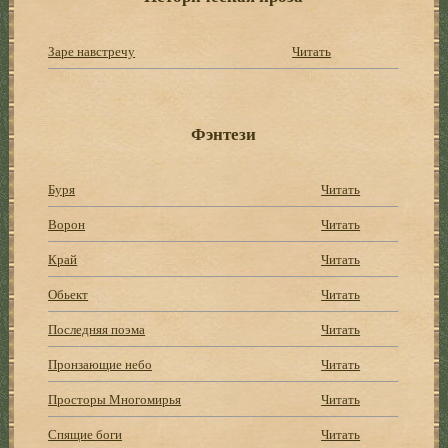
Заре навстречу
Читать
Фэнтези
Буря
Читать
Ворон
Читать
Край
Читать
Обьект
Читать
Последняя поэма
Читать
Пронзающие небо
Читать
Просторы Многомирья
Читать
Спящие боги
Читать