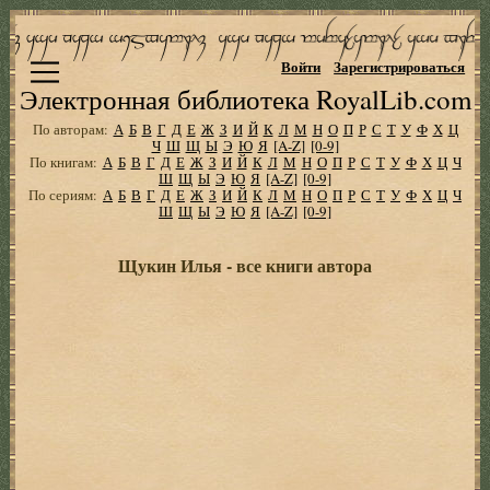
Войти
Зарегистрироваться
Электронная библиотека RoyalLib.com
По авторам:
А
Б
В
Г
Д
Е
Ж
З
И
Й
К
Л
М
Н
О
П
Р
С
Т
У
Ф
Х
Ц
Ч
Ш
Щ
Ы
Э
Ю
Я
[A-Z]
[0-9]
По книгам:
А
Б
В
Г
Д
Е
Ж
З
И
Й
К
Л
М
Н
О
П
Р
С
Т
У
Ф
Х
Ц
Ч
Ш
Щ
Ы
Э
Ю
Я
[A-Z]
[0-9]
По сериям:
А
Б
В
Г
Д
Е
Ж
З
И
Й
К
Л
М
Н
О
П
Р
С
Т
У
Ф
Х
Ц
Ч
Ш
Щ
Ы
Э
Ю
Я
[A-Z]
[0-9]
Щукин Илья - все книги автора