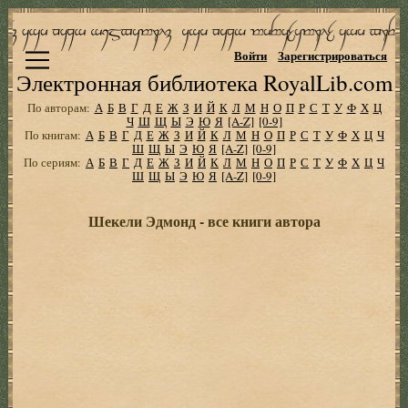
Войти
Зарегистрироваться
Электронная библиотека RoyalLib.com
По авторам:
А
Б
В
Г
Д
Е
Ж
З
И
Й
К
Л
М
Н
О
П
Р
С
Т
У
Ф
Х
Ц
Ч
Ш
Щ
Ы
Э
Ю
Я
[A-Z]
[0-9]
По книгам:
А
Б
В
Г
Д
Е
Ж
З
И
Й
К
Л
М
Н
О
П
Р
С
Т
У
Ф
Х
Ц
Ч
Ш
Щ
Ы
Э
Ю
Я
[A-Z]
[0-9]
По сериям:
А
Б
В
Г
Д
Е
Ж
З
И
Й
К
Л
М
Н
О
П
Р
С
Т
У
Ф
Х
Ц
Ч
Ш
Щ
Ы
Э
Ю
Я
[A-Z]
[0-9]
Шекели Эдмонд - все книги автора