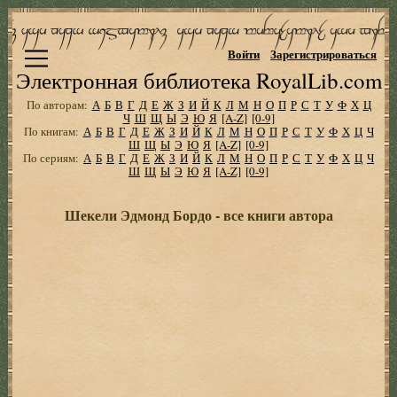
Войти
Зарегистрироваться
Электронная библиотека RoyalLib.com
По авторам:
А
Б
В
Г
Д
Е
Ж
З
И
Й
К
Л
М
Н
О
П
Р
С
Т
У
Ф
Х
Ц
Ч
Ш
Щ
Ы
Э
Ю
Я
[A-Z]
[0-9]
По книгам:
А
Б
В
Г
Д
Е
Ж
З
И
Й
К
Л
М
Н
О
П
Р
С
Т
У
Ф
Х
Ц
Ч
Ш
Щ
Ы
Э
Ю
Я
[A-Z]
[0-9]
По сериям:
А
Б
В
Г
Д
Е
Ж
З
И
Й
К
Л
М
Н
О
П
Р
С
Т
У
Ф
Х
Ц
Ч
Ш
Щ
Ы
Э
Ю
Я
[A-Z]
[0-9]
Шекели Эдмонд Бордо - все книги автора