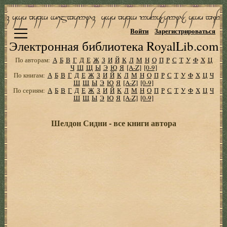
Войти
Зарегистрироваться
Электронная библиотека RoyalLib.com
По авторам:
А
Б
В
Г
Д
Е
Ж
З
И
Й
К
Л
М
Н
О
П
Р
С
Т
У
Ф
Х
Ц
Ч
Ш
Щ
Ы
Э
Ю
Я
[A-Z]
[0-9]
По книгам:
А
Б
В
Г
Д
Е
Ж
З
И
Й
К
Л
М
Н
О
П
Р
С
Т
У
Ф
Х
Ц
Ч
Ш
Щ
Ы
Э
Ю
Я
[A-Z]
[0-9]
По сериям:
А
Б
В
Г
Д
Е
Ж
З
И
Й
К
Л
М
Н
О
П
Р
С
Т
У
Ф
Х
Ц
Ч
Ш
Щ
Ы
Э
Ю
Я
[A-Z]
[0-9]
Шелдон Сидни - все книги автора