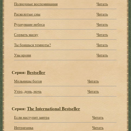
Полночные воспоминания
Читать
Расколотые сны
Читать
Рухнувшие небеса
Читать
Сорвать маску
Читать
Ты боишься темноты?
Читать
Узы крови
Читать
Серия:
Bestseller
Мельницы богов
Читать
Утро, день, ночь
Читать
Серия:
The International Bestseller
Если наступит завтра
Читать
Интриганка
Читать