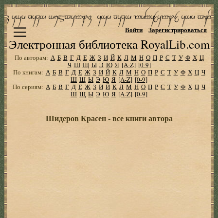
Войти
Зарегистрироваться
Электронная библиотека RoyalLib.com
По авторам:
А
Б
В
Г
Д
Е
Ж
З
И
Й
К
Л
М
Н
О
П
Р
С
Т
У
Ф
Х
Ц
Ч
Ш
Щ
Ы
Э
Ю
Я
[A-Z]
[0-9]
По книгам:
А
Б
В
Г
Д
Е
Ж
З
И
Й
К
Л
М
Н
О
П
Р
С
Т
У
Ф
Х
Ц
Ч
Ш
Щ
Ы
Э
Ю
Я
[A-Z]
[0-9]
По сериям:
А
Б
В
Г
Д
Е
Ж
З
И
Й
К
Л
М
Н
О
П
Р
С
Т
У
Ф
Х
Ц
Ч
Ш
Щ
Ы
Э
Ю
Я
[A-Z]
[0-9]
Шидеров Красен - все книги автора