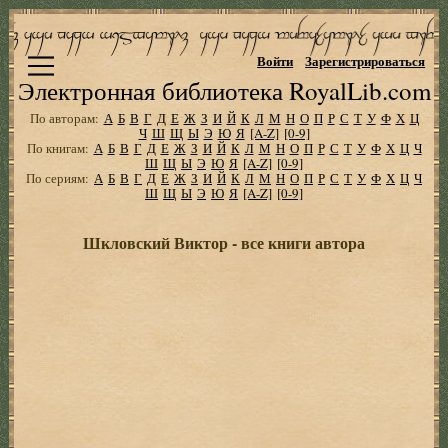
Войти
Зарегистрироваться
Электронная библиотека RoyalLib.com
По авторам:
А
Б
В
Г
Д
Е
Ж
З
И
Й
К
Л
М
Н
О
П
Р
С
Т
У
Ф
Х
Ц
Ч
Ш
Щ
Ы
Э
Ю
Я
[A-Z]
[0-9]
По книгам:
А
Б
В
Г
Д
Е
Ж
З
И
Й
К
Л
М
Н
О
П
Р
С
Т
У
Ф
Х
Ц
Ч
Ш
Щ
Ы
Э
Ю
Я
[A-Z]
[0-9]
По сериям:
А
Б
В
Г
Д
Е
Ж
З
И
Й
К
Л
М
Н
О
П
Р
С
Т
У
Ф
Х
Ц
Ч
Ш
Щ
Ы
Э
Ю
Я
[A-Z]
[0-9]
Шкловский Виктор - все книги автора