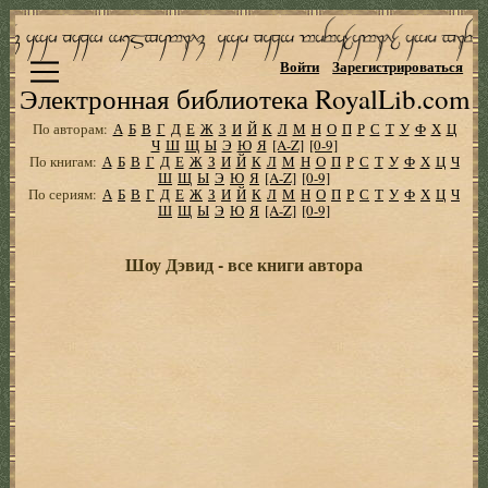
Войти
Зарегистрироваться
Электронная библиотека RoyalLib.com
По авторам:
А
Б
В
Г
Д
Е
Ж
З
И
Й
К
Л
М
Н
О
П
Р
С
Т
У
Ф
Х
Ц
Ч
Ш
Щ
Ы
Э
Ю
Я
[A-Z]
[0-9]
По книгам:
А
Б
В
Г
Д
Е
Ж
З
И
Й
К
Л
М
Н
О
П
Р
С
Т
У
Ф
Х
Ц
Ч
Ш
Щ
Ы
Э
Ю
Я
[A-Z]
[0-9]
По сериям:
А
Б
В
Г
Д
Е
Ж
З
И
Й
К
Л
М
Н
О
П
Р
С
Т
У
Ф
Х
Ц
Ч
Ш
Щ
Ы
Э
Ю
Я
[A-Z]
[0-9]
Шоу Дэвид - все книги автора