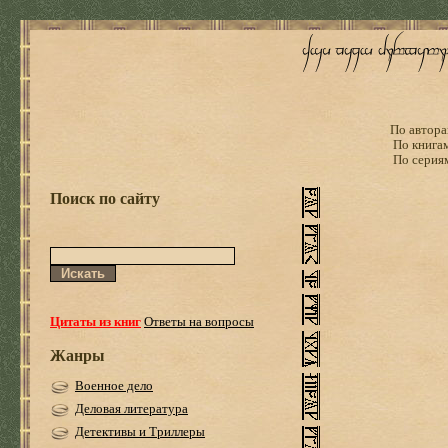
По автора
По книга
По серия
Поиск по сайту
Цитаты из книг
Ответы на вопросы
Жанры
Военное дело
Деловая литература
Детективы и Триллеры