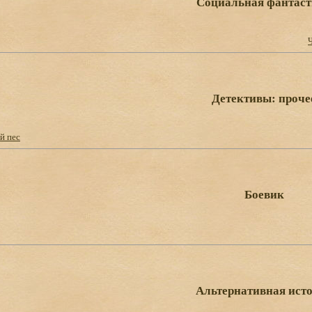
Социальная фантас
Детективы: проче
й пес
Боевик
Альтернативная ист