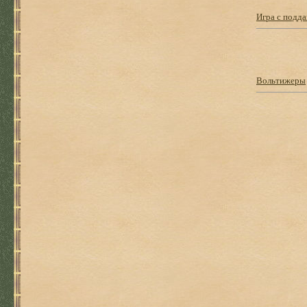
Игра с подд
Вольтижеры