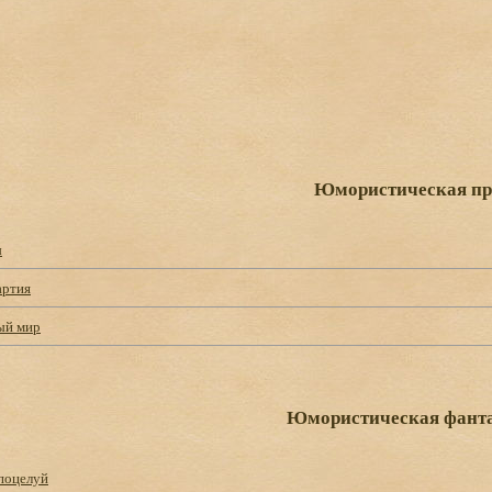
Юмористическая пр
ы
артия
ый мир
Юмористическая фант
поцелуй