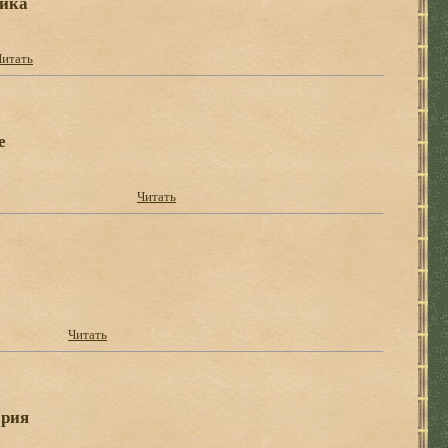
тика
Читать
е
Читать
Читать
ория