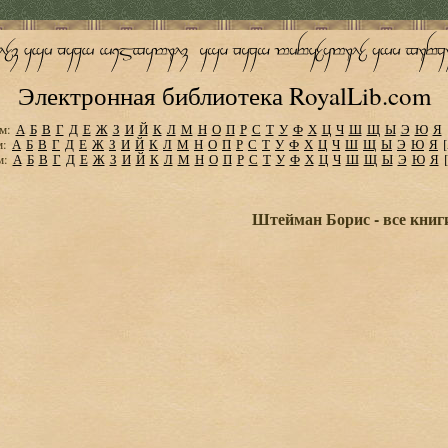
Электронная библиотека RoyalLib.com
м:
А
Б
В
Г
Д
Е
Ж
З
И
Й
К
Л
М
Н
О
П
Р
С
Т
У
Ф
Х
Ц
Ч
Ш
Щ
Ы
Э
Ю
Я
м:
А
Б
В
Г
Д
Е
Ж
З
И
Й
К
Л
М
Н
О
П
Р
С
Т
У
Ф
Х
Ц
Ч
Ш
Щ
Ы
Э
Ю
Я
м:
А
Б
В
Г
Д
Е
Ж
З
И
Й
К
Л
М
Н
О
П
Р
С
Т
У
Ф
Х
Ц
Ч
Ш
Щ
Ы
Э
Ю
Я
Штейман Борис - все книг