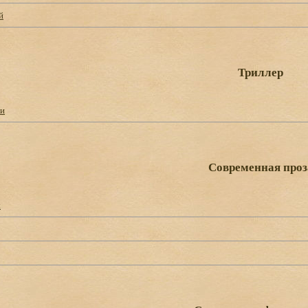
й
Триллер
ки
Современная проз
ы