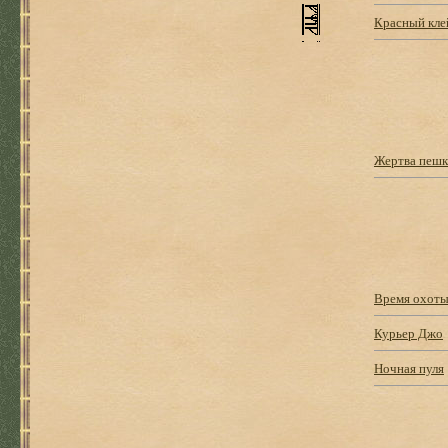
Красный кле
Жертва пеш
Время охот
Курьер Джо
Ночная пуля