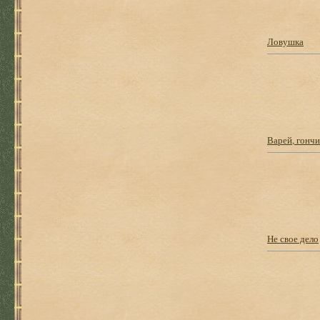
Ловушка
Варей, гончи
Не свое дело