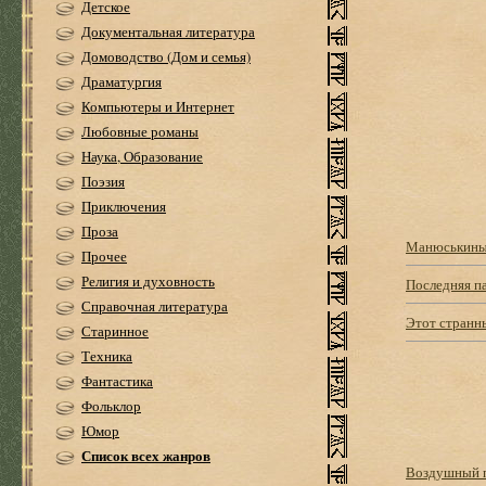
Детское
Документальная литература
Домоводство (Дом и семья)
Драматургия
Компьютеры и Интернет
Любовные романы
Наука, Образование
Поэзия
Приключения
Проза
Манюськин
Прочее
Религия и духовность
Последняя п
Справочная литература
Этот странн
Старинное
Техника
Фантастика
Фольклор
Юмор
Список всех жанров
Воздушный 