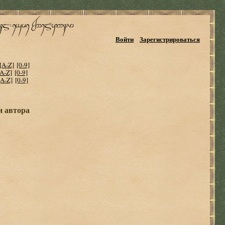
Войти
Зарегистрироваться
[A-Z]
[0-9]
[A-Z]
[0-9]
[A-Z]
[0-9]
и автора