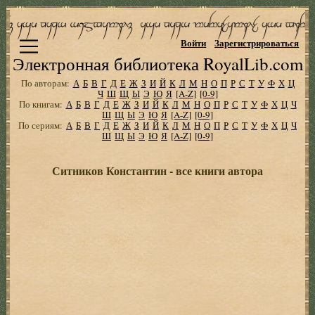
Войти
Зарегистрироваться
Электронная библиотека RoyalLib.com
По авторам:
А
Б
В
Г
Д
Е
Ж
З
И
Й
К
Л
М
Н
О
П
Р
С
Т
У
Ф
Х
Ц
Ч
Ш
Щ
Ы
Э
Ю
Я
[A-Z]
[0-9]
По книгам:
А
Б
В
Г
Д
Е
Ж
З
И
Й
К
Л
М
Н
О
П
Р
С
Т
У
Ф
Х
Ц
Ч
Ш
Щ
Ы
Э
Ю
Я
[A-Z]
[0-9]
По сериям:
А
Б
В
Г
Д
Е
Ж
З
И
Й
К
Л
М
Н
О
П
Р
С
Т
У
Ф
Х
Ц
Ч
Ш
Щ
Ы
Э
Ю
Я
[A-Z]
[0-9]
Ситников Константин - все книги автора