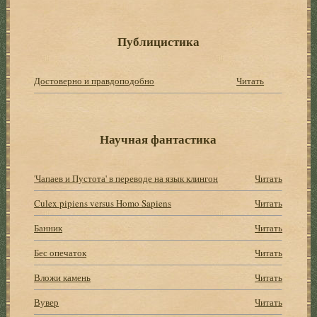
Публицистика
Достоверно и правдоподобно
Читать
Научная фантастика
'Чапаев и Пустота' в переводе на язык клингон
Читать
Culex pipiens versus Homo Sapiens
Читать
Банник
Читать
Бес опечаток
Читать
Вложи камень
Читать
Вувер
Читать