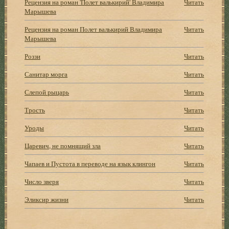
Рецензия на роман 'Полет валькирий' Владимира
Читать
Марышева
Рецензия на роман Полет валькирий Владимира
Читать
Марышева
Роззи
Читать
Санитар морга
Читать
Слепой рыцарь
Читать
Трость
Читать
Уроды
Читать
Царевич, не помнящий зла
Читать
Чапаев и Пустота в переводе на язык клингон
Читать
Число зверя
Читать
Эликсир жизни
Читать