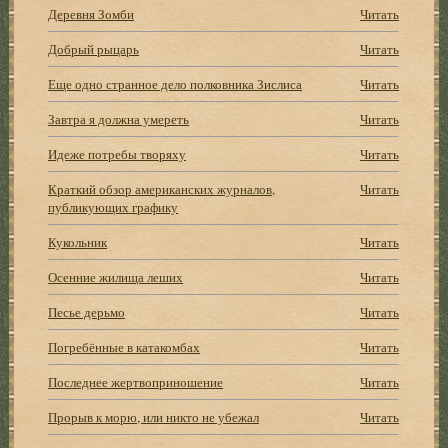
Деревня Зомби
Читать
Добрый рыцарь
Читать
Еще одно странное дело полковника Зислиса
Читать
Завтра я должна умереть
Читать
Идеже потребы творяху
Читать
Краткий обзор американских журналов,
Читать
публикующих графику
Кукольник
Читать
Осенние жилища леших
Читать
Песье дерьмо
Читать
Погребённые в катакомбах
Читать
Последнее жертвоприношение
Читать
Прорыв к морю, или никто не убежал
Читать