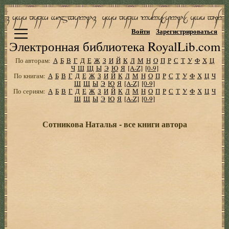
Войти
Зарегистрироваться
Электронная библиотека RoyalLib.com
По авторам:
А
Б
В
Г
Д
Е
Ж
З
И
Й
К
Л
М
Н
О
П
Р
С
Т
У
Ф
Х
Ц
Ч
Ш
Щ
Ы
Э
Ю
Я
[A-Z]
[0-9]
По книгам:
А
Б
В
Г
Д
Е
Ж
З
И
Й
К
Л
М
Н
О
П
Р
С
Т
У
Ф
Х
Ц
Ч
Ш
Щ
Ы
Э
Ю
Я
[A-Z]
[0-9]
По сериям:
А
Б
В
Г
Д
Е
Ж
З
И
Й
К
Л
М
Н
О
П
Р
С
Т
У
Ф
Х
Ц
Ч
Ш
Щ
Ы
Э
Ю
Я
[A-Z]
[0-9]
Сотникова Наталья - все книги автора