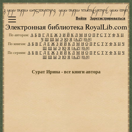
Войти
Зарегистрироваться
Электронная библиотека RoyalLib.com
По авторам:
А
Б
В
Г
Д
Е
Ж
З
И
Й
К
Л
М
Н
О
П
Р
С
Т
У
Ф
Х
Ц
Ч
Ш
Щ
Ы
Э
Ю
Я
[A-Z]
[0-9]
По книгам:
А
Б
В
Г
Д
Е
Ж
З
И
Й
К
Л
М
Н
О
П
Р
С
Т
У
Ф
Х
Ц
Ч
Ш
Щ
Ы
Э
Ю
Я
[A-Z]
[0-9]
По сериям:
А
Б
В
Г
Д
Е
Ж
З
И
Й
К
Л
М
Н
О
П
Р
С
Т
У
Ф
Х
Ц
Ч
Ш
Щ
Ы
Э
Ю
Я
[A-Z]
[0-9]
Сурат Ирина - все книги автора