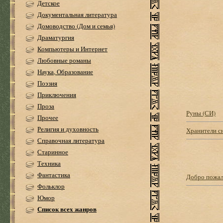
Детское
Документальная литература
Домоводство (Дом и семья)
Драматургия
Компьютеры и Интернет
Любовные романы
Наука, Образование
Поэзия
Приключения
Проза
Руны (СИ)
Прочее
Религия и духовность
Хранители с
Справочная литература
Старинное
Техника
Фантастика
Добро пожал
Фольклор
Юмор
Список всех жанров