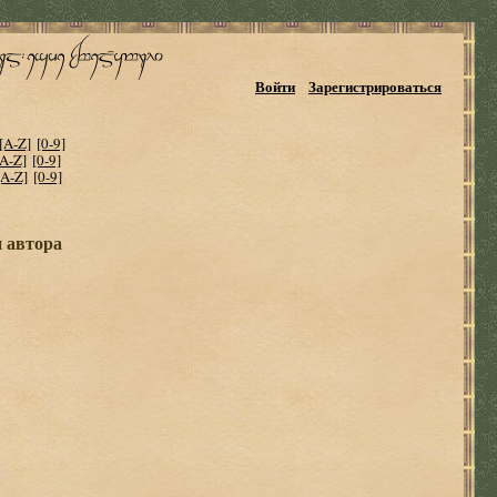
Войти
Зарегистрироваться
[A-Z]
[0-9]
[A-Z]
[0-9]
[A-Z]
[0-9]
и автора