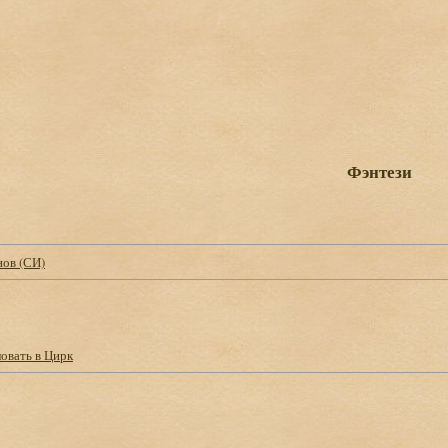
Фэнтези
нов (СИ)
овать в Цирк