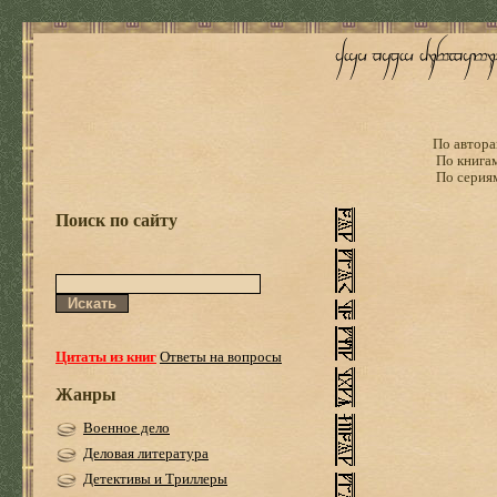
По автора
По книга
По серия
Поиск по сайту
Цитаты из книг
Ответы на вопросы
Жанры
Военное дело
Деловая литература
Детективы и Триллеры