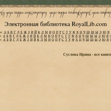
Электронная библиотека RoyalLib.com
м:
А
Б
В
Г
Д
Е
Ж
З
И
Й
К
Л
М
Н
О
П
Р
С
Т
У
Ф
Х
Ц
Ч
Ш
Щ
Ы
Э
Ю
Я
м:
А
Б
В
Г
Д
Е
Ж
З
И
Й
К
Л
М
Н
О
П
Р
С
Т
У
Ф
Х
Ц
Ч
Ш
Щ
Ы
Э
Ю
Я
м:
А
Б
В
Г
Д
Е
Ж
З
И
Й
К
Л
М
Н
О
П
Р
С
Т
У
Ф
Х
Ц
Ч
Ш
Щ
Ы
Э
Ю
Я
Суслова Ирина - все книг