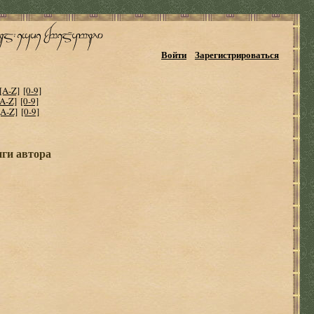
Войти
Зарегистрироваться
[A-Z]
[0-9]
[A-Z]
[0-9]
[A-Z]
[0-9]
иги автора