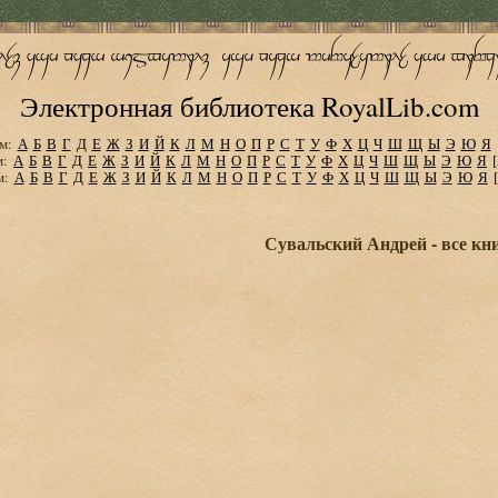
Электронная библиотека RoyalLib.com
м:
А
Б
В
Г
Д
Е
Ж
З
И
Й
К
Л
М
Н
О
П
Р
С
Т
У
Ф
Х
Ц
Ч
Ш
Щ
Ы
Э
Ю
Я
м:
А
Б
В
Г
Д
Е
Ж
З
И
Й
К
Л
М
Н
О
П
Р
С
Т
У
Ф
Х
Ц
Ч
Ш
Щ
Ы
Э
Ю
Я
м:
А
Б
В
Г
Д
Е
Ж
З
И
Й
К
Л
М
Н
О
П
Р
С
Т
У
Ф
Х
Ц
Ч
Ш
Щ
Ы
Э
Ю
Я
Сувальский Андрей - все кн