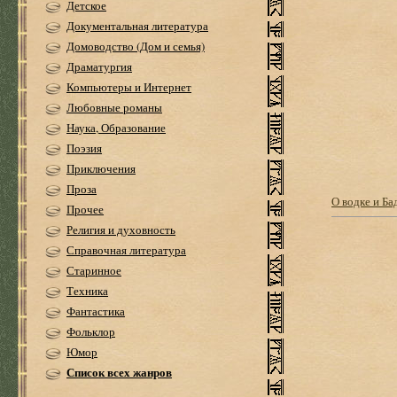
Детское
Документальная литература
Домоводство (Дом и семья)
Драматургия
Компьютеры и Интернет
Любовные романы
Наука, Образование
Поэзия
Приключения
Проза
О водке и Ба
Прочее
Религия и духовность
Справочная литература
Старинное
Техника
Фантастика
Фольклор
Юмор
Список всех жанров