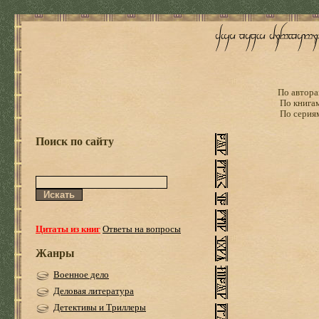
По автора
По книга
По серия
Поиск по сайту
Цитаты из книг
Ответы на вопросы
Жанры
Военное дело
Деловая литература
Детективы и Триллеры