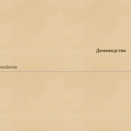
Домоводство
ден-Бадене