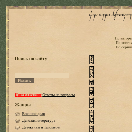
По автора
По книга
По серия
Поиск по сайту
Цитаты из книг
Ответы на вопросы
Жанры
Военное дело
Деловая литература
Детективы и Триллеры