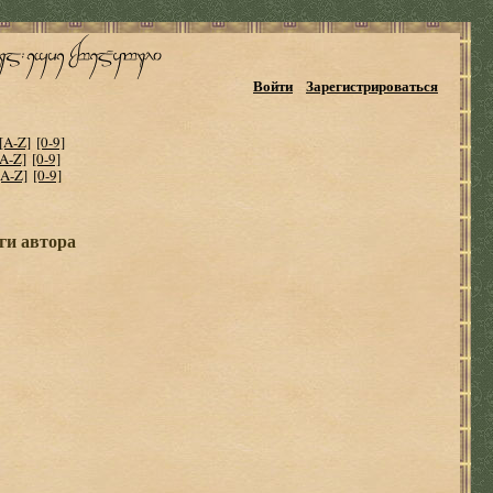
Войти
Зарегистрироваться
[A-Z]
[0-9]
[A-Z]
[0-9]
[A-Z]
[0-9]
ги автора