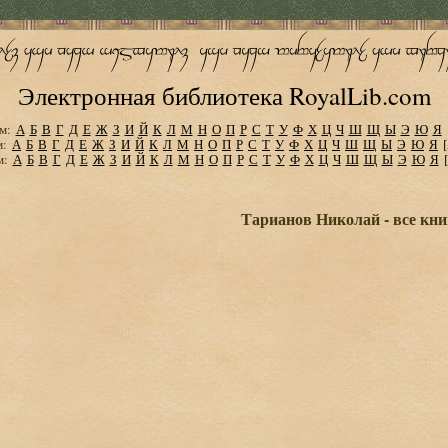
Электронная библиотека RoyalLib.com
м:
А
Б
В
Г
Д
Е
Ж
З
И
Й
К
Л
М
Н
О
П
Р
С
Т
У
Ф
Х
Ц
Ч
Ш
Щ
Ы
Э
Ю
Я
м:
А
Б
В
Г
Д
Е
Ж
З
И
Й
К
Л
М
Н
О
П
Р
С
Т
У
Ф
Х
Ц
Ч
Ш
Щ
Ы
Э
Ю
Я
м:
А
Б
В
Г
Д
Е
Ж
З
И
Й
К
Л
М
Н
О
П
Р
С
Т
У
Ф
Х
Ц
Ч
Ш
Щ
Ы
Э
Ю
Я
Тарианов Николай - все кни