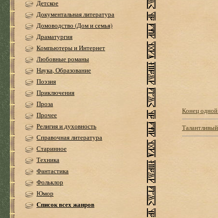
Детское
Документальная литература
Домоводство (Дом и семья)
Драматургия
Компьютеры и Интернет
Любовные романы
Наука, Образование
Поэзия
Приключения
Проза
Конец одной
Прочее
Религия и духовность
Талантливый
Справочная литература
Старинное
Техника
Фантастика
Фольклор
Юмор
Список всех жанров