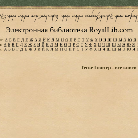
Электронная библиотека RoyalLib.com
м:
А
Б
В
Г
Д
Е
Ж
З
И
Й
К
Л
М
Н
О
П
Р
С
Т
У
Ф
Х
Ц
Ч
Ш
Щ
Ы
Э
Ю
Я
м:
А
Б
В
Г
Д
Е
Ж
З
И
Й
К
Л
М
Н
О
П
Р
С
Т
У
Ф
Х
Ц
Ч
Ш
Щ
Ы
Э
Ю
Я
м:
А
Б
В
Г
Д
Е
Ж
З
И
Й
К
Л
М
Н
О
П
Р
С
Т
У
Ф
Х
Ц
Ч
Ш
Щ
Ы
Э
Ю
Я
Теске Гюнтер - все книги