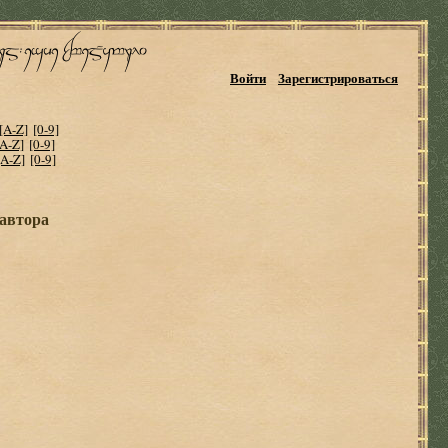
Войти
Зарегистрироваться
[A-Z]
[0-9]
[A-Z]
[0-9]
[A-Z]
[0-9]
 автора