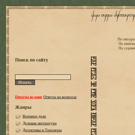
По автора
По книга
По серия
Поиск по сайту
Цитаты из книг
Ответы на вопросы
Жанры
Военное дело
Деловая литература
Детективы и Триллеры