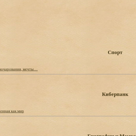
Спорт
зочарования, мечты…
Киберпанк
енная как мир
Биографии и Мему