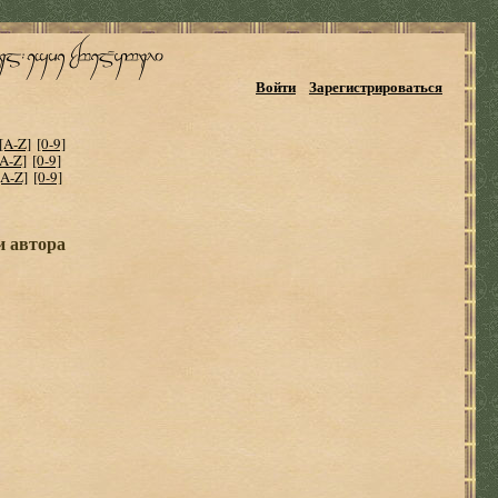
Войти
Зарегистрироваться
[A-Z]
[0-9]
[A-Z]
[0-9]
[A-Z]
[0-9]
и автора