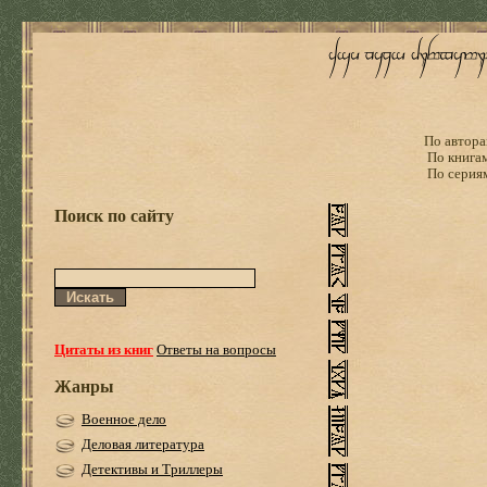
По автора
По книга
По серия
Поиск по сайту
Цитаты из книг
Ответы на вопросы
Жанры
Военное дело
Деловая литература
Детективы и Триллеры