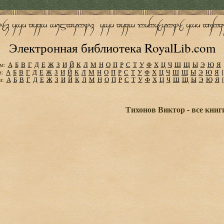
Электронная библиотека RoyalLib.com
м:
А
Б
В
Г
Д
Е
Ж
З
И
Й
К
Л
М
Н
О
П
Р
С
Т
У
Ф
Х
Ц
Ч
Ш
Щ
Ы
Э
Ю
Я
м:
А
Б
В
Г
Д
Е
Ж
З
И
Й
К
Л
М
Н
О
П
Р
С
Т
У
Ф
Х
Ц
Ч
Ш
Щ
Ы
Э
Ю
Я
м:
А
Б
В
Г
Д
Е
Ж
З
И
Й
К
Л
М
Н
О
П
Р
С
Т
У
Ф
Х
Ц
Ч
Ш
Щ
Ы
Э
Ю
Я
Тихонов Виктор - все книг