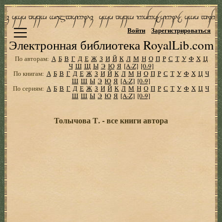
Войти
Зарегистрироваться
Электронная библиотека RoyalLib.com
По авторам:
А
Б
В
Г
Д
Е
Ж
З
И
Й
К
Л
М
Н
О
П
Р
С
Т
У
Ф
Х
Ц
Ч
Ш
Щ
Ы
Э
Ю
Я
[A-Z]
[0-9]
По книгам:
А
Б
В
Г
Д
Е
Ж
З
И
Й
К
Л
М
Н
О
П
Р
С
Т
У
Ф
Х
Ц
Ч
Ш
Щ
Ы
Э
Ю
Я
[A-Z]
[0-9]
По сериям:
А
Б
В
Г
Д
Е
Ж
З
И
Й
К
Л
М
Н
О
П
Р
С
Т
У
Ф
Х
Ц
Ч
Ш
Щ
Ы
Э
Ю
Я
[A-Z]
[0-9]
Толычова Т. - все книги автора