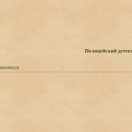
Полицейский детек
виновности