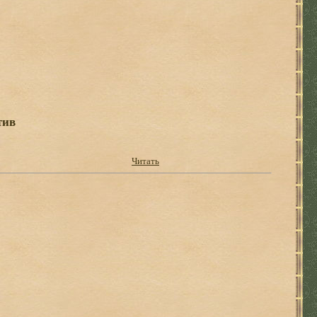
тив
Читать