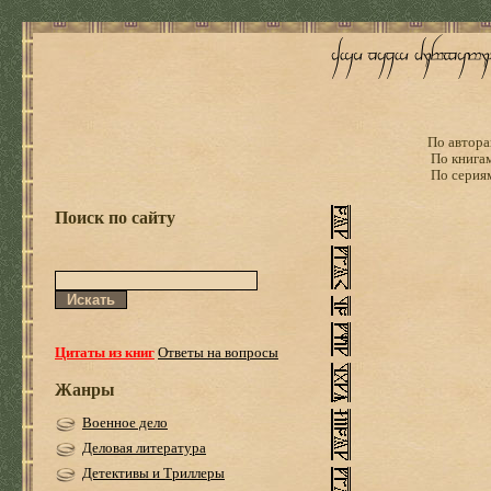
По автора
По книга
По серия
Поиск по сайту
Цитаты из книг
Ответы на вопросы
Жанры
Военное дело
Деловая литература
Детективы и Триллеры