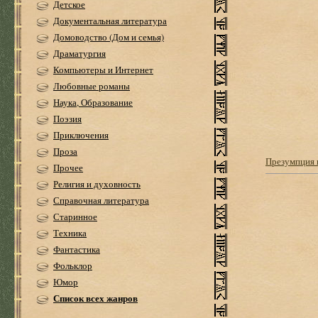
Детское
Документальная литература
Домоводство (Дом и семья)
Драматургия
Компьютеры и Интернет
Любовные романы
Наука, Образование
Поэзия
Приключения
Проза
Презумпция 
Прочее
Религия и духовность
Справочная литература
Старинное
Техника
Фантастика
Фольклор
Юмор
Список всех жанров