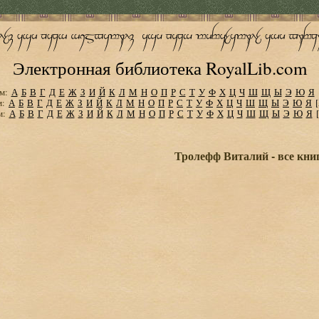
Электронная библиотека RoyalLib.com
м:
А
Б
В
Г
Д
Е
Ж
З
И
Й
К
Л
М
Н
О
П
Р
С
Т
У
Ф
Х
Ц
Ч
Ш
Щ
Ы
Э
Ю
Я
м:
А
Б
В
Г
Д
Е
Ж
З
И
Й
К
Л
М
Н
О
П
Р
С
Т
У
Ф
Х
Ц
Ч
Ш
Щ
Ы
Э
Ю
Я
м:
А
Б
В
Г
Д
Е
Ж
З
И
Й
К
Л
М
Н
О
П
Р
С
Т
У
Ф
Х
Ц
Ч
Ш
Щ
Ы
Э
Ю
Я
Тролефф Виталий - все кни