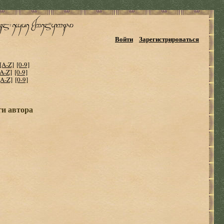
Войти
Зарегистрироваться
[A-Z]
[0-9]
[A-Z]
[0-9]
[A-Z]
[0-9]
ги автора