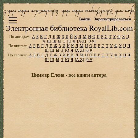
Войти
Зарегистрироваться
Электронная библиотека RoyalLib.com
По авторам:
А
Б
В
Г
Д
Е
Ж
З
И
Й
К
Л
М
Н
О
П
Р
С
Т
У
Ф
Х
Ц
Ч
Ш
Щ
Ы
Э
Ю
Я
[A-Z]
[0-9]
По книгам:
А
Б
В
Г
Д
Е
Ж
З
И
Й
К
Л
М
Н
О
П
Р
С
Т
У
Ф
Х
Ц
Ч
Ш
Щ
Ы
Э
Ю
Я
[A-Z]
[0-9]
По сериям:
А
Б
В
Г
Д
Е
Ж
З
И
Й
К
Л
М
Н
О
П
Р
С
Т
У
Ф
Х
Ц
Ч
Ш
Щ
Ы
Э
Ю
Я
[A-Z]
[0-9]
Циммер Елена - все книги автора