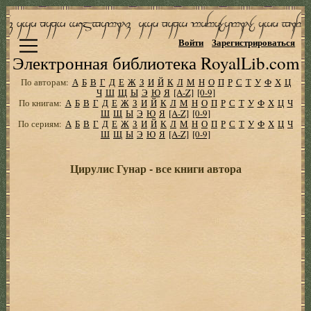
Войти
Зарегистрироваться
Электронная библиотека RoyalLib.com
По авторам:
А
Б
В
Г
Д
Е
Ж
З
И
Й
К
Л
М
Н
О
П
Р
С
Т
У
Ф
Х
Ц
Ч
Ш
Щ
Ы
Э
Ю
Я
[A-Z]
[0-9]
По книгам:
А
Б
В
Г
Д
Е
Ж
З
И
Й
К
Л
М
Н
О
П
Р
С
Т
У
Ф
Х
Ц
Ч
Ш
Щ
Ы
Э
Ю
Я
[A-Z]
[0-9]
По сериям:
А
Б
В
Г
Д
Е
Ж
З
И
Й
К
Л
М
Н
О
П
Р
С
Т
У
Ф
Х
Ц
Ч
Ш
Щ
Ы
Э
Ю
Я
[A-Z]
[0-9]
Цирулис Гунар - все книги автора