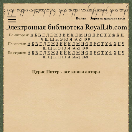
Войти
Зарегистрироваться
Электронная библиотека RoyalLib.com
По авторам:
А
Б
В
Г
Д
Е
Ж
З
И
Й
К
Л
М
Н
О
П
Р
С
Т
У
Ф
Х
Ц
Ч
Ш
Щ
Ы
Э
Ю
Я
[A-Z]
[0-9]
По книгам:
А
Б
В
Г
Д
Е
Ж
З
И
Й
К
Л
М
Н
О
П
Р
С
Т
У
Ф
Х
Ц
Ч
Ш
Щ
Ы
Э
Ю
Я
[A-Z]
[0-9]
По сериям:
А
Б
В
Г
Д
Е
Ж
З
И
Й
К
Л
М
Н
О
П
Р
С
Т
У
Ф
Х
Ц
Ч
Ш
Щ
Ы
Э
Ю
Я
[A-Z]
[0-9]
Цурас Питер - все книги автора