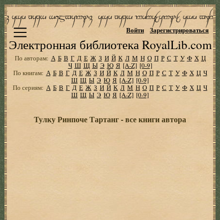
Войти
Зарегистрироваться
Электронная библиотека RoyalLib.com
По авторам:
А
Б
В
Г
Д
Е
Ж
З
И
Й
К
Л
М
Н
О
П
Р
С
Т
У
Ф
Х
Ц
Ч
Ш
Щ
Ы
Э
Ю
Я
[A-Z]
[0-9]
По книгам:
А
Б
В
Г
Д
Е
Ж
З
И
Й
К
Л
М
Н
О
П
Р
С
Т
У
Ф
Х
Ц
Ч
Ш
Щ
Ы
Э
Ю
Я
[A-Z]
[0-9]
По сериям:
А
Б
В
Г
Д
Е
Ж
З
И
Й
К
Л
М
Н
О
П
Р
С
Т
У
Ф
Х
Ц
Ч
Ш
Щ
Ы
Э
Ю
Я
[A-Z]
[0-9]
Тулку Ринпоче Тартанг - все книги автора