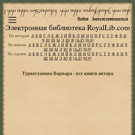
Войти
Зарегистрироваться
Электронная библиотека RoyalLib.com
По авторам:
А
Б
В
Г
Д
Е
Ж
З
И
Й
К
Л
М
Н
О
П
Р
С
Т
У
Ф
Х
Ц
Ч
Ш
Щ
Ы
Э
Ю
Я
[A-Z]
[0-9]
По книгам:
А
Б
В
Г
Д
Е
Ж
З
И
Й
К
Л
М
Н
О
П
Р
С
Т
У
Ф
Х
Ц
Ч
Ш
Щ
Ы
Э
Ю
Я
[A-Z]
[0-9]
По сериям:
А
Б
В
Г
Д
Е
Ж
З
И
Й
К
Л
М
Н
О
П
Р
С
Т
У
Ф
Х
Ц
Ч
Ш
Щ
Ы
Э
Ю
Я
[A-Z]
[0-9]
Туркестанова Варвара - все книги автора