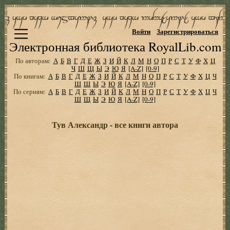
Войти
Зарегистрироваться
Электронная библиотека RoyalLib.com
По авторам:
А
Б
В
Г
Д
Е
Ж
З
И
Й
К
Л
М
Н
О
П
Р
С
Т
У
Ф
Х
Ц
Ч
Ш
Щ
Ы
Э
Ю
Я
[A-Z]
[0-9]
По книгам:
А
Б
В
Г
Д
Е
Ж
З
И
Й
К
Л
М
Н
О
П
Р
С
Т
У
Ф
Х
Ц
Ч
Ш
Щ
Ы
Э
Ю
Я
[A-Z]
[0-9]
По сериям:
А
Б
В
Г
Д
Е
Ж
З
И
Й
К
Л
М
Н
О
П
Р
С
Т
У
Ф
Х
Ц
Ч
Ш
Щ
Ы
Э
Ю
Я
[A-Z]
[0-9]
Тув Александр - все книги автора