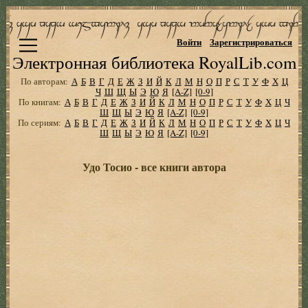
Войти
Зарегистрироваться
Электронная библиотека RoyalLib.com
По авторам:
А
Б
В
Г
Д
Е
Ж
З
И
Й
К
Л
М
Н
О
П
Р
С
Т
У
Ф
Х
Ц
Ч
Ш
Щ
Ы
Э
Ю
Я
[A-Z]
[0-9]
По книгам:
А
Б
В
Г
Д
Е
Ж
З
И
Й
К
Л
М
Н
О
П
Р
С
Т
У
Ф
Х
Ц
Ч
Ш
Щ
Ы
Э
Ю
Я
[A-Z]
[0-9]
По сериям:
А
Б
В
Г
Д
Е
Ж
З
И
Й
К
Л
М
Н
О
П
Р
С
Т
У
Ф
Х
Ц
Ч
Ш
Щ
Ы
Э
Ю
Я
[A-Z]
[0-9]
Удо Тосио - все книги автора