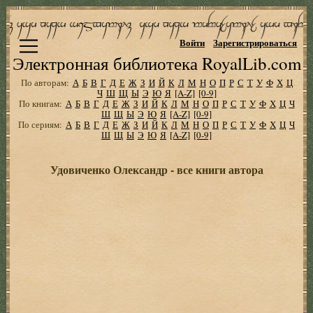
Войти
Зарегистрироваться
Электронная библиотека RoyalLib.com
По авторам:
А
Б
В
Г
Д
Е
Ж
З
И
Й
К
Л
М
Н
О
П
Р
С
Т
У
Ф
Х
Ц
Ч
Ш
Щ
Ы
Э
Ю
Я
[A-Z]
[0-9]
По книгам:
А
Б
В
Г
Д
Е
Ж
З
И
Й
К
Л
М
Н
О
П
Р
С
Т
У
Ф
Х
Ц
Ч
Ш
Щ
Ы
Э
Ю
Я
[A-Z]
[0-9]
По сериям:
А
Б
В
Г
Д
Е
Ж
З
И
Й
К
Л
М
Н
О
П
Р
С
Т
У
Ф
Х
Ц
Ч
Ш
Щ
Ы
Э
Ю
Я
[A-Z]
[0-9]
Удовиченко Олександр - все книги автора