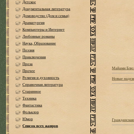
Детское
Документальная литература
Домоводство (Дом и семья)
Драматургия
Компьютеры и Интернет
Любовные романы
Наука, Образование
Поэзия
Приключения
Проза
Майами Блю
Прочее
Религия и духовность
Новые надеж
Справочная литература
Старинное
Техника
Фантастика
Фольклор
Юмор
Гражданская
Список всех жанров