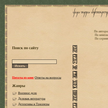
По автора
По книга
По серия
Поиск по сайту
Цитаты из книг
Ответы на вопросы
Жанры
Военное дело
Деловая литература
Детективы и Триллеры