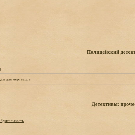
Полицейский детек
з
ды для мертвецов
Детективы: проче
 бдительность