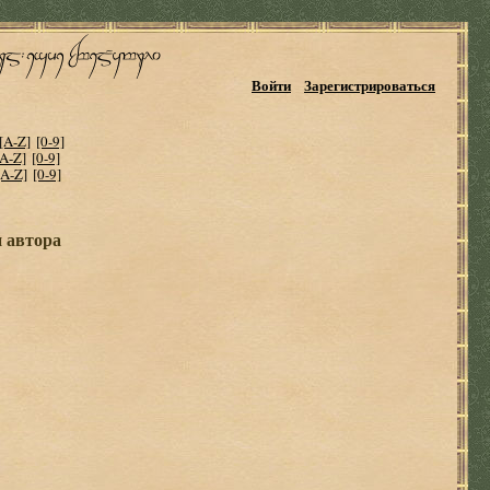
Войти
Зарегистрироваться
[A-Z]
[0-9]
[A-Z]
[0-9]
[A-Z]
[0-9]
и автора