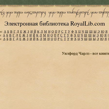
Электронная библиотека RoyalLib.com
м:
А
Б
В
Г
Д
Е
Ж
З
И
Й
К
Л
М
Н
О
П
Р
С
Т
У
Ф
Х
Ц
Ч
Ш
Щ
Ы
Э
Ю
Я
м:
А
Б
В
Г
Д
Е
Ж
З
И
Й
К
Л
М
Н
О
П
Р
С
Т
У
Ф
Х
Ц
Ч
Ш
Щ
Ы
Э
Ю
Я
м:
А
Б
В
Г
Д
Е
Ж
З
И
Й
К
Л
М
Н
О
П
Р
С
Т
У
Ф
Х
Ц
Ч
Ш
Щ
Ы
Э
Ю
Я
Уилфорд Чарлз - все книг