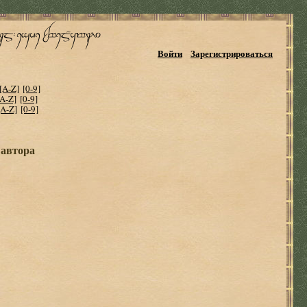
Войти
Зарегистрироваться
[A-Z]
[0-9]
[A-Z]
[0-9]
[A-Z]
[0-9]
 автора