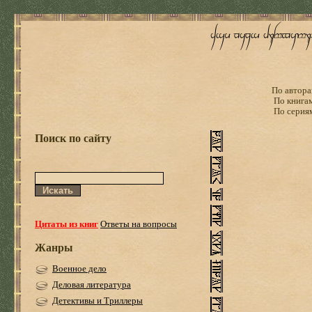
По автора
По книга
По серия
Поиск по сайту
Цитаты из книг
Ответы на вопросы
Жанры
Военное дело
Деловая литература
Детективы и Триллеры