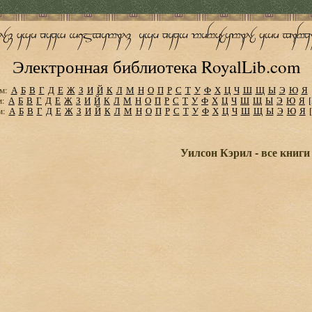
Электронная библиотека RoyalLib.com
м:
А
Б
В
Г
Д
Е
Ж
З
И
Й
К
Л
М
Н
О
П
Р
С
Т
У
Ф
Х
Ц
Ч
Ш
Щ
Ы
Э
Ю
Я
м:
А
Б
В
Г
Д
Е
Ж
З
И
Й
К
Л
М
Н
О
П
Р
С
Т
У
Ф
Х
Ц
Ч
Ш
Щ
Ы
Э
Ю
Я
м:
А
Б
В
Г
Д
Е
Ж
З
И
Й
К
Л
М
Н
О
П
Р
С
Т
У
Ф
Х
Ц
Ч
Ш
Щ
Ы
Э
Ю
Я
Уилсон Кэрил - все книги