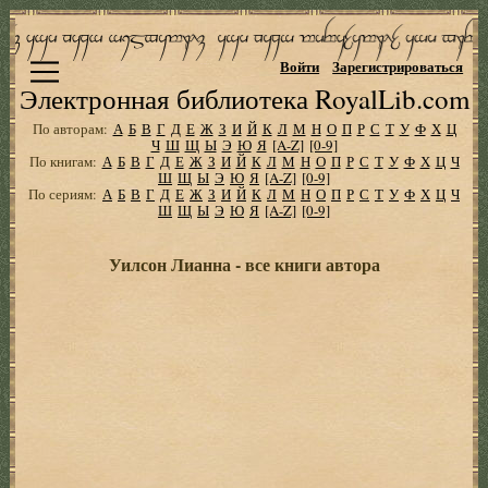
Войти
Зарегистрироваться
Электронная библиотека RoyalLib.com
По авторам:
А
Б
В
Г
Д
Е
Ж
З
И
Й
К
Л
М
Н
О
П
Р
С
Т
У
Ф
Х
Ц
Ч
Ш
Щ
Ы
Э
Ю
Я
[A-Z]
[0-9]
По книгам:
А
Б
В
Г
Д
Е
Ж
З
И
Й
К
Л
М
Н
О
П
Р
С
Т
У
Ф
Х
Ц
Ч
Ш
Щ
Ы
Э
Ю
Я
[A-Z]
[0-9]
По сериям:
А
Б
В
Г
Д
Е
Ж
З
И
Й
К
Л
М
Н
О
П
Р
С
Т
У
Ф
Х
Ц
Ч
Ш
Щ
Ы
Э
Ю
Я
[A-Z]
[0-9]
Уилсон Лианна - все книги автора