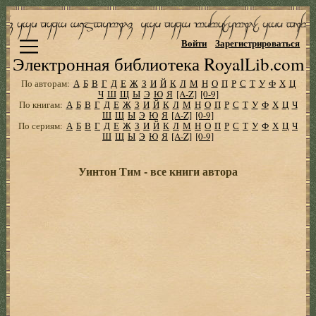
Войти
Зарегистрироваться
Электронная библиотека RoyalLib.com
По авторам:
А
Б
В
Г
Д
Е
Ж
З
И
Й
К
Л
М
Н
О
П
Р
С
Т
У
Ф
Х
Ц
Ч
Ш
Щ
Ы
Э
Ю
Я
[A-Z]
[0-9]
По книгам:
А
Б
В
Г
Д
Е
Ж
З
И
Й
К
Л
М
Н
О
П
Р
С
Т
У
Ф
Х
Ц
Ч
Ш
Щ
Ы
Э
Ю
Я
[A-Z]
[0-9]
По сериям:
А
Б
В
Г
Д
Е
Ж
З
И
Й
К
Л
М
Н
О
П
Р
С
Т
У
Ф
Х
Ц
Ч
Ш
Щ
Ы
Э
Ю
Я
[A-Z]
[0-9]
Уинтон Тим - все книги автора