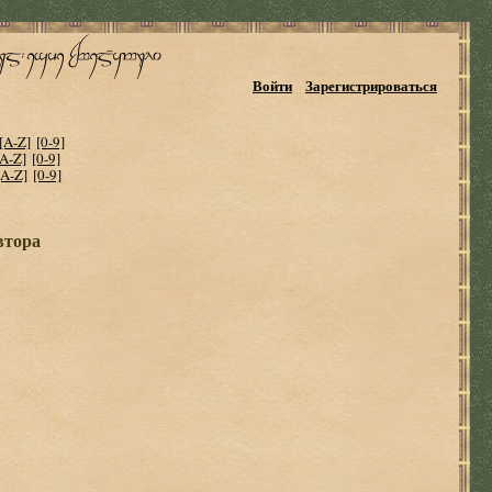
Войти
Зарегистрироваться
[A-Z]
[0-9]
[A-Z]
[0-9]
[A-Z]
[0-9]
втора