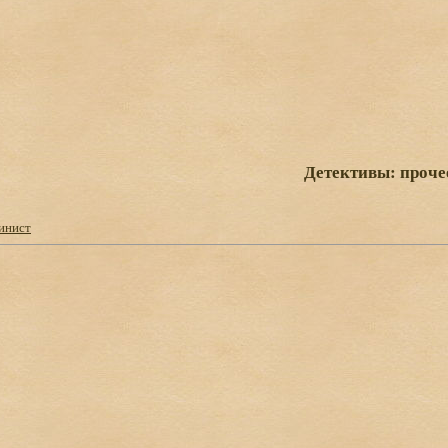
Детективы: проче
инист