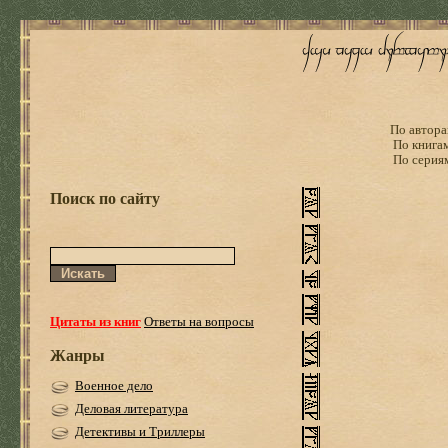
По автора
По книга
По серия
Поиск по сайту
Цитаты из книг
Ответы на вопросы
Жанры
Военное дело
Деловая литература
Детективы и Триллеры