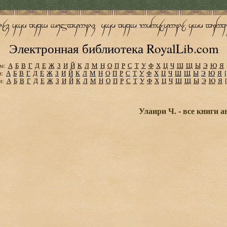
Электронная библиотека RoyalLib.com
м:
А
Б
В
Г
Д
Е
Ж
З
И
Й
К
Л
М
Н
О
П
Р
С
Т
У
Ф
Х
Ц
Ч
Ш
Щ
Ы
Э
Ю
Я
м:
А
Б
В
Г
Д
Е
Ж
З
И
Й
К
Л
М
Н
О
П
Р
С
Т
У
Ф
Х
Ц
Ч
Ш
Щ
Ы
Э
Ю
Я
м:
А
Б
В
Г
Д
Е
Ж
З
И
Й
К
Л
М
Н
О
П
Р
С
Т
У
Ф
Х
Ц
Ч
Ш
Щ
Ы
Э
Ю
Я
Улаири Ч. - все книги а