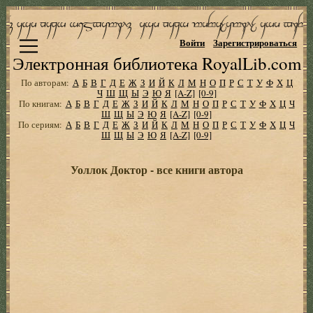
Войти
Зарегистрироваться
Электронная библиотека RoyalLib.com
По авторам:
А
Б
В
Г
Д
Е
Ж
З
И
Й
К
Л
М
Н
О
П
Р
С
Т
У
Ф
Х
Ц
Ч
Ш
Щ
Ы
Э
Ю
Я
[A-Z]
[0-9]
По книгам:
А
Б
В
Г
Д
Е
Ж
З
И
Й
К
Л
М
Н
О
П
Р
С
Т
У
Ф
Х
Ц
Ч
Ш
Щ
Ы
Э
Ю
Я
[A-Z]
[0-9]
По сериям:
А
Б
В
Г
Д
Е
Ж
З
И
Й
К
Л
М
Н
О
П
Р
С
Т
У
Ф
Х
Ц
Ч
Ш
Щ
Ы
Э
Ю
Я
[A-Z]
[0-9]
Уоллок Доктор - все книги автора