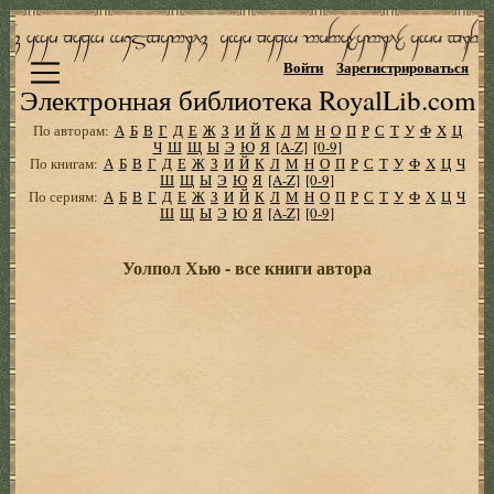
Войти
Зарегистрироваться
Электронная библиотека RoyalLib.com
По авторам:
А
Б
В
Г
Д
Е
Ж
З
И
Й
К
Л
М
Н
О
П
Р
С
Т
У
Ф
Х
Ц
Ч
Ш
Щ
Ы
Э
Ю
Я
[A-Z]
[0-9]
По книгам:
А
Б
В
Г
Д
Е
Ж
З
И
Й
К
Л
М
Н
О
П
Р
С
Т
У
Ф
Х
Ц
Ч
Ш
Щ
Ы
Э
Ю
Я
[A-Z]
[0-9]
По сериям:
А
Б
В
Г
Д
Е
Ж
З
И
Й
К
Л
М
Н
О
П
Р
С
Т
У
Ф
Х
Ц
Ч
Ш
Щ
Ы
Э
Ю
Я
[A-Z]
[0-9]
Уолпол Хью - все книги автора