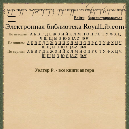
Войти
Зарегистрироваться
Электронная библиотека RoyalLib.com
По авторам:
А
Б
В
Г
Д
Е
Ж
З
И
Й
К
Л
М
Н
О
П
Р
С
Т
У
Ф
Х
Ц
Ч
Ш
Щ
Ы
Э
Ю
Я
[A-Z]
[0-9]
По книгам:
А
Б
В
Г
Д
Е
Ж
З
И
Й
К
Л
М
Н
О
П
Р
С
Т
У
Ф
Х
Ц
Ч
Ш
Щ
Ы
Э
Ю
Я
[A-Z]
[0-9]
По сериям:
А
Б
В
Г
Д
Е
Ж
З
И
Й
К
Л
М
Н
О
П
Р
С
Т
У
Ф
Х
Ц
Ч
Ш
Щ
Ы
Э
Ю
Я
[A-Z]
[0-9]
Уолтер Р. - все книги автора