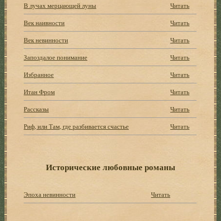
В лучах мерцающей луны
Читать
Век наивности
Читать
Век невинности
Читать
Запоздалое понимание
Читать
Избранное
Читать
Итан Фром
Читать
Рассказы
Читать
Риф, или Там, где разбивается счастье
Читать
Исторические любовные романы
Эпоха невинности
Читать