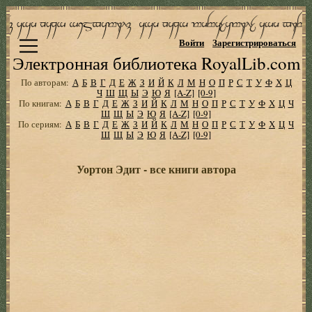
Войти
Зарегистрироваться
Электронная библиотека RoyalLib.com
По авторам:
А
Б
В
Г
Д
Е
Ж
З
И
Й
К
Л
М
Н
О
П
Р
С
Т
У
Ф
Х
Ц
Ч
Ш
Щ
Ы
Э
Ю
Я
[A-Z]
[0-9]
По книгам:
А
Б
В
Г
Д
Е
Ж
З
И
Й
К
Л
М
Н
О
П
Р
С
Т
У
Ф
Х
Ц
Ч
Ш
Щ
Ы
Э
Ю
Я
[A-Z]
[0-9]
По сериям:
А
Б
В
Г
Д
Е
Ж
З
И
Й
К
Л
М
Н
О
П
Р
С
Т
У
Ф
Х
Ц
Ч
Ш
Щ
Ы
Э
Ю
Я
[A-Z]
[0-9]
Уортон Эдит - все книги автора