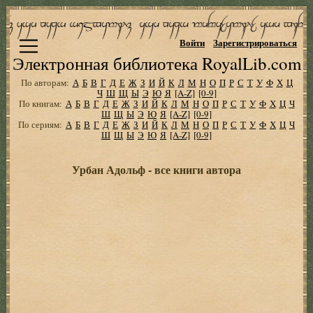
Войти
Зарегистрироваться
Электронная библиотека RoyalLib.com
По авторам:
А
Б
В
Г
Д
Е
Ж
З
И
Й
К
Л
М
Н
О
П
Р
С
Т
У
Ф
Х
Ц
Ч
Ш
Щ
Ы
Э
Ю
Я
[A-Z]
[0-9]
По книгам:
А
Б
В
Г
Д
Е
Ж
З
И
Й
К
Л
М
Н
О
П
Р
С
Т
У
Ф
Х
Ц
Ч
Ш
Щ
Ы
Э
Ю
Я
[A-Z]
[0-9]
По сериям:
А
Б
В
Г
Д
Е
Ж
З
И
Й
К
Л
М
Н
О
П
Р
С
Т
У
Ф
Х
Ц
Ч
Ш
Щ
Ы
Э
Ю
Я
[A-Z]
[0-9]
Урбан Адольф - все книги автора