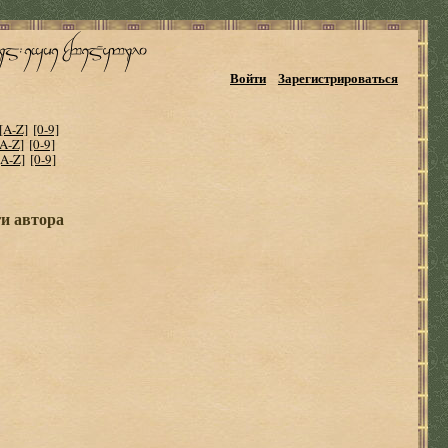
Войти
Зарегистрироваться
[A-Z]
[0-9]
[A-Z]
[0-9]
[A-Z]
[0-9]
ги автора