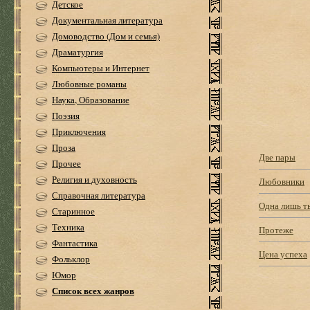
Детское
Документальная литература
Домоводство (Дом и семья)
Драматургия
Компьютеры и Интернет
Любовные романы
Наука, Образование
Поэзия
Приключения
Проза
Две пары
Прочее
Религия и духовность
Любовники
Справочная литература
Одна лишь т
Старинное
Техника
Протеже
Фантастика
Цена успеха
Фольклор
Юмор
Список всех жанров