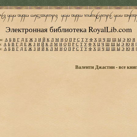
Электронная библиотека RoyalLib.com
м:
А
Б
В
Г
Д
Е
Ж
З
И
Й
К
Л
М
Н
О
П
Р
С
Т
У
Ф
Х
Ц
Ч
Ш
Щ
Ы
Э
Ю
Я
м:
А
Б
В
Г
Д
Е
Ж
З
И
Й
К
Л
М
Н
О
П
Р
С
Т
У
Ф
Х
Ц
Ч
Ш
Щ
Ы
Э
Ю
Я
м:
А
Б
В
Г
Д
Е
Ж
З
И
Й
К
Л
М
Н
О
П
Р
С
Т
У
Ф
Х
Ц
Ч
Ш
Щ
Ы
Э
Ю
Я
Валенти Джастин - все кни