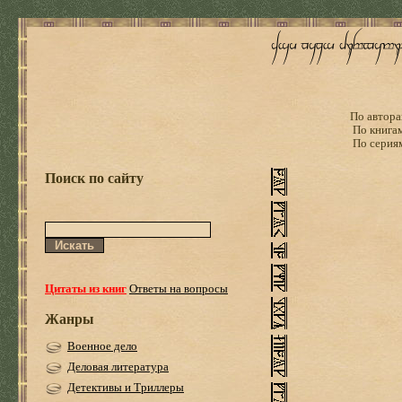
По автора
По книга
По серия
Поиск по сайту
Цитаты из книг
Ответы на вопросы
Жанры
Военное дело
Деловая литература
Детективы и Триллеры