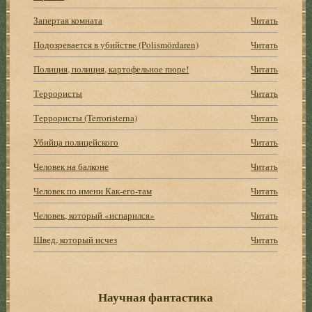
Запертая комната
Читать
Подозревается в убийстве (Polismördaren)
Читать
Полиция, полиция, картофельное пюре!
Читать
Террористы
Читать
Террористы (Terroristerna)
Читать
Убийца полицейского
Читать
Человек на балконе
Читать
Человек по имени Как-его-там
Читать
Человек, который «испарился»
Читать
Швед, который исчез
Читать
Научная фантастика