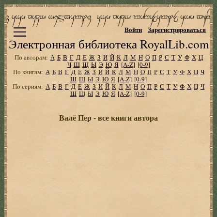
Войти
Зарегистрироваться
Электронная библиотека RoyalLib.com
По авторам:
А
Б
В
Г
Д
Е
Ж
З
И
Й
К
Л
М
Н
О
П
Р
С
Т
У
Ф
Х
Ц
Ч
Ш
Щ
Ы
Э
Ю
Я
[A-Z]
[0-9]
По книгам:
А
Б
В
Г
Д
Е
Ж
З
И
Й
К
Л
М
Н
О
П
Р
С
Т
У
Ф
Х
Ц
Ч
Ш
Щ
Ы
Э
Ю
Я
[A-Z]
[0-9]
По сериям:
А
Б
В
Г
Д
Е
Ж
З
И
Й
К
Л
М
Н
О
П
Р
С
Т
У
Ф
Х
Ц
Ч
Ш
Щ
Ы
Э
Ю
Я
[A-Z]
[0-9]
Валё Пер - все книги автора