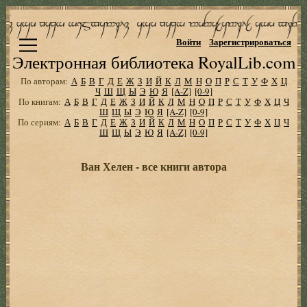
Войти
Зарегистрироваться
Электронная библиотека RoyalLib.com
По авторам:
А
Б
В
Г
Д
Е
Ж
З
И
Й
К
Л
М
Н
О
П
Р
С
Т
У
Ф
Х
Ц
Ч
Ш
Щ
Ы
Э
Ю
Я
[A-Z]
[0-9]
По книгам:
А
Б
В
Г
Д
Е
Ж
З
И
Й
К
Л
М
Н
О
П
Р
С
Т
У
Ф
Х
Ц
Ч
Ш
Щ
Ы
Э
Ю
Я
[A-Z]
[0-9]
По сериям:
А
Б
В
Г
Д
Е
Ж
З
И
Й
К
Л
М
Н
О
П
Р
С
Т
У
Ф
Х
Ц
Ч
Ш
Щ
Ы
Э
Ю
Я
[A-Z]
[0-9]
Ван Хелен - все книги автора