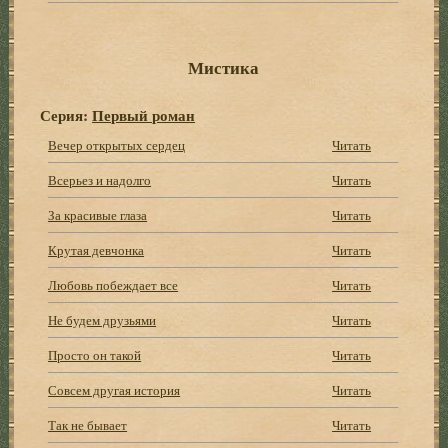
Мистика
Серия:
Первый роман
Вечер открытых сердец
Читать
Всерьез и надолго
Читать
За красивые глаза
Читать
Крутая девчонка
Читать
Любовь побеждает все
Читать
Не будем друзьями
Читать
Просто он такой
Читать
Совсем другая история
Читать
Так не бывает
Читать