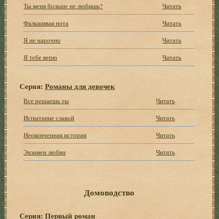
Ты меня больше не любишь?
Читать
Фальшивая нота
Читать
Я не нарочно
Читать
Я тебе верю
Читать
Серия:
Романы для девочек
Все решаешь ты
Читать
Испытание славой
Читать
Неоконченная история
Читать
Экзамен любви
Читать
Домоводство
Серия:
Первый роман