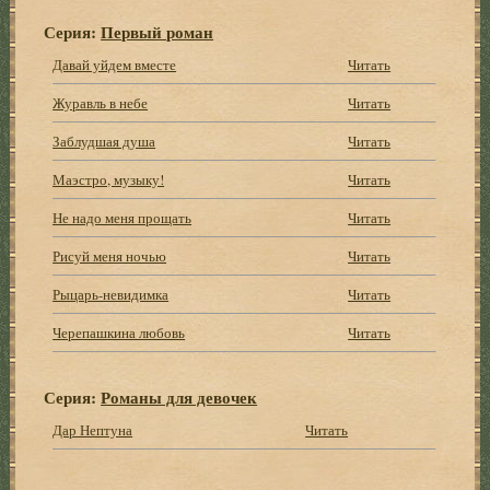
Серия:
Первый роман
Давай уйдем вместе
Читать
Журавль в небе
Читать
Заблудшая душа
Читать
Маэстро, музыку!
Читать
Не надо меня прощать
Читать
Рисуй меня ночью
Читать
Рыцарь-невидимка
Читать
Черепашкина любовь
Читать
Серия:
Романы для девочек
Дар Нептуна
Читать