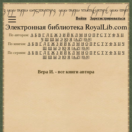
Войти
Зарегистрироваться
Электронная библиотека RoyalLib.com
По авторам:
А
Б
В
Г
Д
Е
Ж
З
И
Й
К
Л
М
Н
О
П
Р
С
Т
У
Ф
Х
Ц
Ч
Ш
Щ
Ы
Э
Ю
Я
[A-Z]
[0-9]
По книгам:
А
Б
В
Г
Д
Е
Ж
З
И
Й
К
Л
М
Н
О
П
Р
С
Т
У
Ф
Х
Ц
Ч
Ш
Щ
Ы
Э
Ю
Я
[A-Z]
[0-9]
По сериям:
А
Б
В
Г
Д
Е
Ж
З
И
Й
К
Л
М
Н
О
П
Р
С
Т
У
Ф
Х
Ц
Ч
Ш
Щ
Ы
Э
Ю
Я
[A-Z]
[0-9]
Вера И. - все книги автора