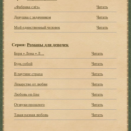
«Фабрика слёз»
Читать
Девушка с задачником
Читать
Мой единственный человек
Читать
Серия:
Романы для девочек
Боря + Лена = Л…
Читать
Будь собой
Читать
В паутине страха
Читать
Лекарство от любви
Читать
Любовь on-line
Читать
Отзвуки прошлого
Читать
Такая разная любовь
Читать