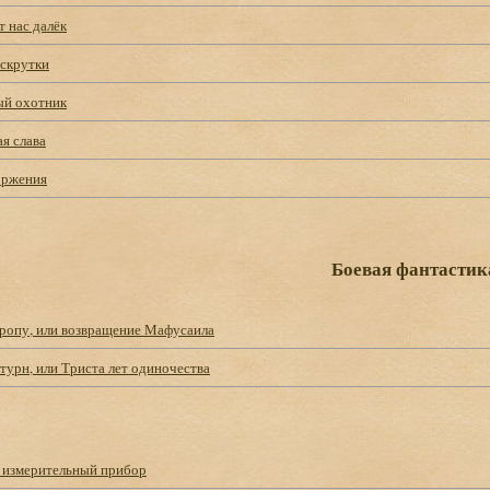
т нас далёк
скрутки
й охотник
я слава
оржения
Боевая фантастик
вропу, или возвращение Мафусаила
турн, или Триста лет одиночества
к измерительный прибор