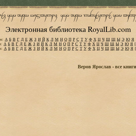
Электронная библиотека RoyalLib.com
м:
А
Б
В
Г
Д
Е
Ж
З
И
Й
К
Л
М
Н
О
П
Р
С
Т
У
Ф
Х
Ц
Ч
Ш
Щ
Ы
Э
Ю
Я
м:
А
Б
В
Г
Д
Е
Ж
З
И
Й
К
Л
М
Н
О
П
Р
С
Т
У
Ф
Х
Ц
Ч
Ш
Щ
Ы
Э
Ю
Я
м:
А
Б
В
Г
Д
Е
Ж
З
И
Й
К
Л
М
Н
О
П
Р
С
Т
У
Ф
Х
Ц
Ч
Ш
Щ
Ы
Э
Ю
Я
Веров Ярослав - все книг