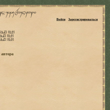
Войти
Зарегистрироваться
[A-Z]
[0-9]
[A-Z]
[0-9]
[A-Z]
[0-9]
и автора