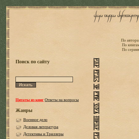
По автора
По книга
По серия
Поиск по сайту
Цитаты из книг
Ответы на вопросы
Жанры
Военное дело
Деловая литература
Детективы и Триллеры