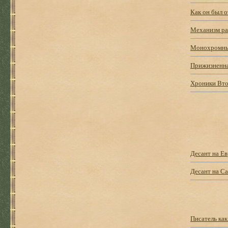
Как он был о
Механизм ра
Монохромны
Прижизненна
Хроники Вт
Десант на Е
Десант на Са
Писатель ка