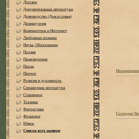
Детское
Документальная литература
Домоводство (Дом и семья)
Драматургия
Компьютеры и Интернет
Любовные романы
Наука, Образование
Поэзия
Приключения
Проза
Иррационари
Прочее
Религия и духовность
Справочная литература
Старинное
Техника
Фантастика
Господин Чи
Фольклор
Юмор
Список всех жанров