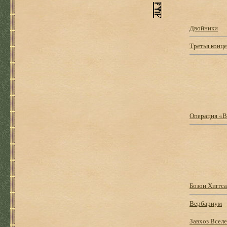
Двойники
Третья конц
Операция «
Бозон Хиггса
Вербариум
Завхоз Всел