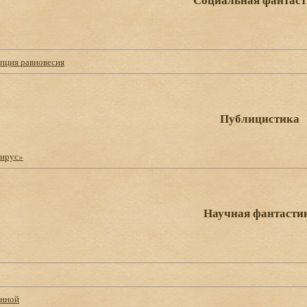
епция равновесия
Публицистика
Вирус»
Научная фантасти
енной