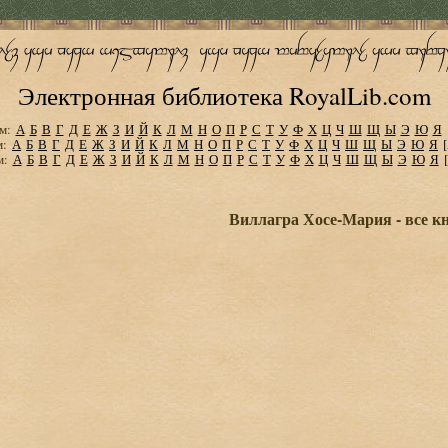
Электронная библиотека RoyalLib.com
м:
А
Б
В
Г
Д
Е
Ж
З
И
Й
К
Л
М
Н
О
П
Р
С
Т
У
Ф
Х
Ц
Ч
Ш
Щ
Ы
Э
Ю
Я
м:
А
Б
В
Г
Д
Е
Ж
З
И
Й
К
Л
М
Н
О
П
Р
С
Т
У
Ф
Х
Ц
Ч
Ш
Щ
Ы
Э
Ю
Я
м:
А
Б
В
Г
Д
Е
Ж
З
И
Й
К
Л
М
Н
О
П
Р
С
Т
У
Ф
Х
Ц
Ч
Ш
Щ
Ы
Э
Ю
Я
Виллагра Хосе-Мария - все к