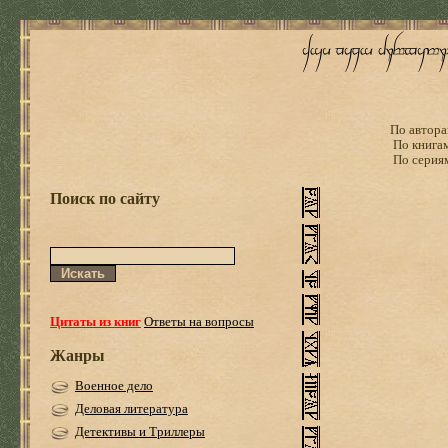
По автора
По книга
По серия
Поиск по сайту
Цитаты из книг
Ответы на вопросы
Жанры
Военное дело
Деловая литература
Детективы и Триллеры