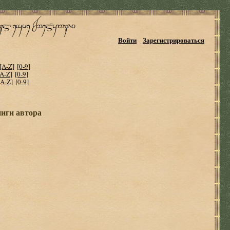
Войти
Зарегистрироваться
[A-Z]
[0-9]
[A-Z]
[0-9]
[A-Z]
[0-9]
ниги автора