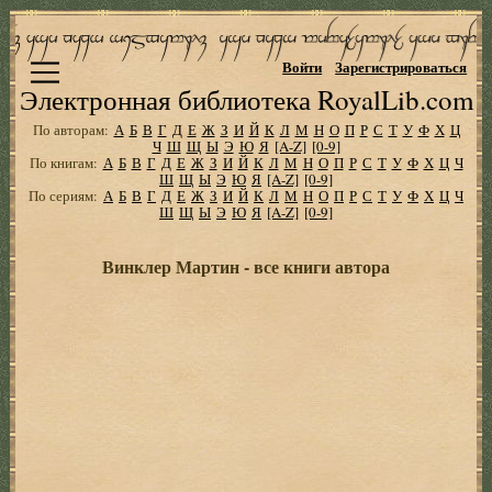
Войти
Зарегистрироваться
Электронная библиотека RoyalLib.com
По авторам:
А
Б
В
Г
Д
Е
Ж
З
И
Й
К
Л
М
Н
О
П
Р
С
Т
У
Ф
Х
Ц
Ч
Ш
Щ
Ы
Э
Ю
Я
[A-Z]
[0-9]
По книгам:
А
Б
В
Г
Д
Е
Ж
З
И
Й
К
Л
М
Н
О
П
Р
С
Т
У
Ф
Х
Ц
Ч
Ш
Щ
Ы
Э
Ю
Я
[A-Z]
[0-9]
По сериям:
А
Б
В
Г
Д
Е
Ж
З
И
Й
К
Л
М
Н
О
П
Р
С
Т
У
Ф
Х
Ц
Ч
Ш
Щ
Ы
Э
Ю
Я
[A-Z]
[0-9]
Винклер Мартин - все книги автора