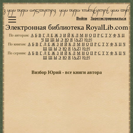
Войти
Зарегистрироваться
Электронная библиотека RoyalLib.com
По авторам:
А
Б
В
Г
Д
Е
Ж
З
И
Й
К
Л
М
Н
О
П
Р
С
Т
У
Ф
Х
Ц
Ч
Ш
Щ
Ы
Э
Ю
Я
[A-Z]
[0-9]
По книгам:
А
Б
В
Г
Д
Е
Ж
З
И
Й
К
Л
М
Н
О
П
Р
С
Т
У
Ф
Х
Ц
Ч
Ш
Щ
Ы
Э
Ю
Я
[A-Z]
[0-9]
По сериям:
А
Б
В
Г
Д
Е
Ж
З
И
Й
К
Л
М
Н
О
П
Р
С
Т
У
Ф
Х
Ц
Ч
Ш
Щ
Ы
Э
Ю
Я
[A-Z]
[0-9]
Визбор Юрий - все книги автора