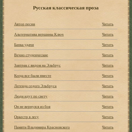
Русская классическая проза
Автор песни
Читать
Альтеpнатива веpшины Ключ
Читать
Банка удачи
Читать
Вечно студенческие
Читать
Завтpак с видом на Эльбpус
Читать
Когда все были вместе
Читать
Легенда седого Эльбруса
Читать
Люди идут по свету
Читать
Он не вернулся из боя
Читать
Оркестр в лесу
Читать
Памяти Владимира Красновского
Читать