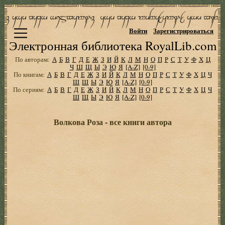
Войти
Зарегистрироваться
Электронная библиотека RoyalLib.com
По авторам:
А
Б
В
Г
Д
Е
Ж
З
И
Й
К
Л
М
Н
О
П
Р
С
Т
У
Ф
Х
Ц
Ч
Ш
Щ
Ы
Э
Ю
Я
[A-Z]
[0-9]
По книгам:
А
Б
В
Г
Д
Е
Ж
З
И
Й
К
Л
М
Н
О
П
Р
С
Т
У
Ф
Х
Ц
Ч
Ш
Щ
Ы
Э
Ю
Я
[A-Z]
[0-9]
По сериям:
А
Б
В
Г
Д
Е
Ж
З
И
Й
К
Л
М
Н
О
П
Р
С
Т
У
Ф
Х
Ц
Ч
Ш
Щ
Ы
Э
Ю
Я
[A-Z]
[0-9]
Волкова Роза - все книги автора