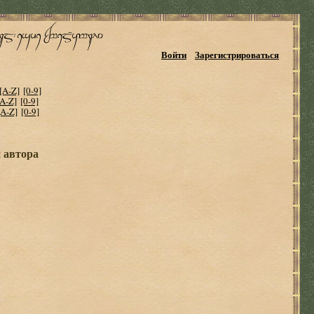
Войти
Зарегистрироваться
[A-Z]
[0-9]
[A-Z]
[0-9]
[A-Z]
[0-9]
и автора