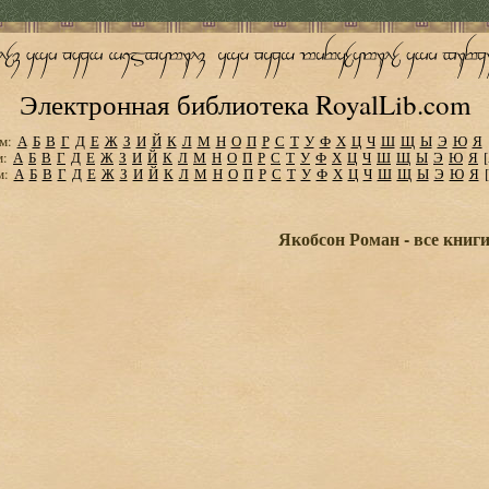
Электронная библиотека RoyalLib.com
м:
А
Б
В
Г
Д
Е
Ж
З
И
Й
К
Л
М
Н
О
П
Р
С
Т
У
Ф
Х
Ц
Ч
Ш
Щ
Ы
Э
Ю
Я
м:
А
Б
В
Г
Д
Е
Ж
З
И
Й
К
Л
М
Н
О
П
Р
С
Т
У
Ф
Х
Ц
Ч
Ш
Щ
Ы
Э
Ю
Я
м:
А
Б
В
Г
Д
Е
Ж
З
И
Й
К
Л
М
Н
О
П
Р
С
Т
У
Ф
Х
Ц
Ч
Ш
Щ
Ы
Э
Ю
Я
Якобсон Роман - все книг