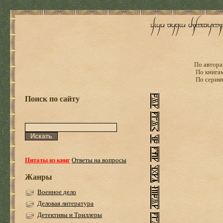
По автора
По книга
По серия
Поиск по сайту
Цитаты из книг
Ответы на вопросы
Жанры
Военное дело
Деловая литература
Детективы и Триллеры